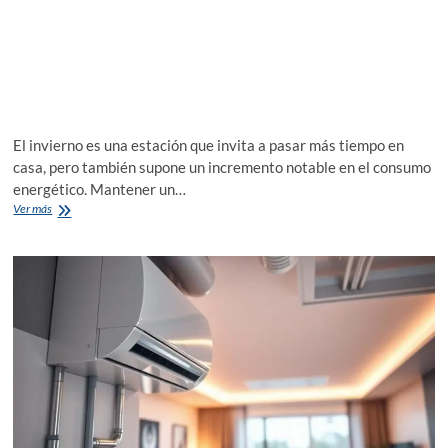
El invierno es una estación que invita a pasar más tiempo en
casa, pero también supone un incremento notable en el consumo
energético. Mantener un…
Cómo
Ver más
ahorrar
energía
en
invierno
sin
perder
confort