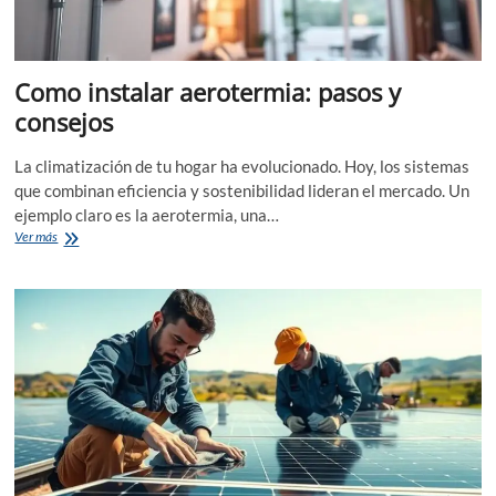
Como instalar aerotermia: pasos y
consejos
La climatización de tu hogar ha evolucionado. Hoy, los sistemas
que combinan eficiencia y sostenibilidad lideran el mercado. Un
ejemplo claro es la aerotermia, una…
Como
Ver más
instalar
aerotermia:
pasos
y
consejos