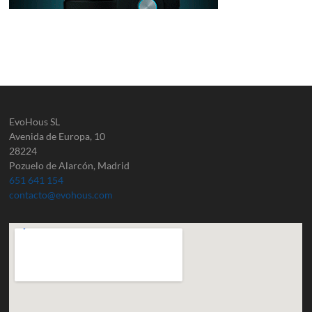
EvoHous SL
Avenida de Europa, 10
28224
Pozuelo de Alarcón, Madrid
651 641 154
contacto@evohous.com