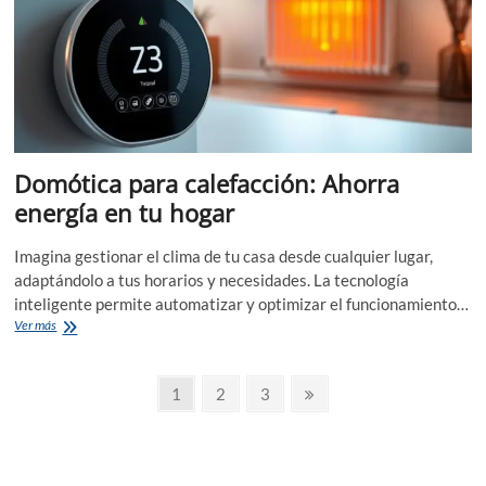
Domótica para calefacción: Ahorra
energía en tu hogar
Imagina gestionar el clima de tu casa desde cualquier lugar,
adaptándolo a tus horarios y necesidades. La tecnología
inteligente permite automatizar y optimizar el funcionamiento…
Domótica
Ver más
para
calefacción:
Paginación
Ahorra
Página
Página
Página
Página
1
2
3
energía
siguiente
de
en
tu
entradas
hogar