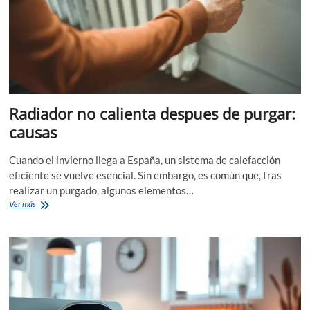
Radiador no calienta despues de purgar:
causas
Cuando el invierno llega a España, un sistema de calefacción
eficiente se vuelve esencial. Sin embargo, es común que, tras
realizar un purgado, algunos elementos…
Radiador
Ver más
no
calienta
despues
de
purgar:
causas