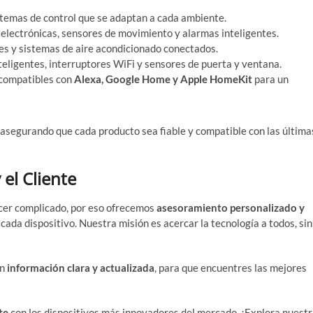
istemas de control que se adaptan a cada ambiente.
 electrónicas, sensores de movimiento y alarmas inteligentes.
res y sistemas de aire acondicionado conectados.
nteligentes, interruptores WiFi y sensores de puerta y ventana.
 compatibles con
Alexa, Google Home y Apple HomeKit
para un
asegurando que cada producto sea fiable y compatible con las última
el Cliente
cer complicado, por eso ofrecemos
asesoramiento personalizado y
e cada dispositivo. Nuestra misión es acercar la tecnología a todos, sin
on
información clara y actualizada
, para que encuentres las mejores
te
con los dispositivos más innovadores del mercado. ¡Explora nuest