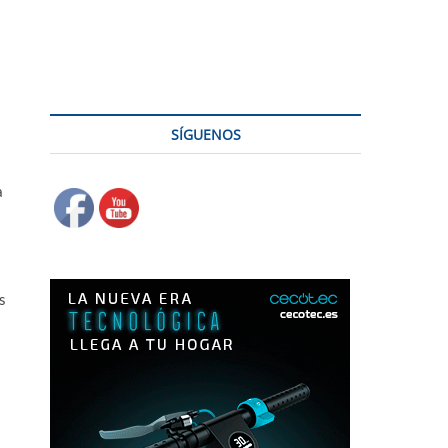
tica en casa
SÍGUENOS
a
s