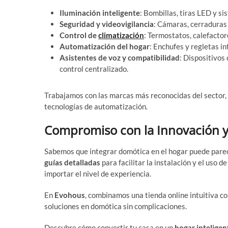
Iluminación inteligente
: Bombillas, tiras LED y s
Seguridad y videovigilancia
: Cámaras, cerraduras
Control de
climatización
: Termostatos, calefacto
Automatización del hogar
: Enchufes y regletas i
Asistentes de voz y compatibilidad
: Dispositivos
control centralizado.
Trabajamos con las marcas más reconocidas del sector, 
tecnologías de automatización.
Compromiso con la Innovación y 
Sabemos que integrar domótica en el hogar puede pare
guías detalladas
para facilitar la instalación y el uso d
importar el nivel de experiencia.
En
Evohous
, combinamos una tienda online intuitiva c
soluciones en domótica sin complicaciones.
Descubre cómo convertir tu casa en un
hogar inteligen