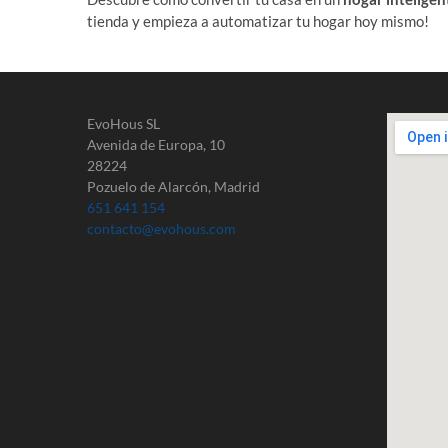
tienda y empieza a automatizar tu hogar hoy mismo!
EvoHous SL
Avenida de Europa, 10
28224
Pozuelo de Alarcón, Madrid
651 641 154
contacto@evohous.com