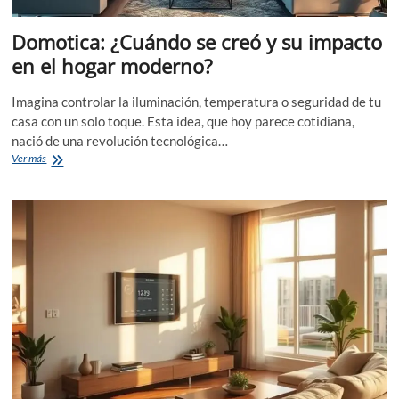
Domotica: ¿Cuándo se creó y su impacto
en el hogar moderno?
Imagina controlar la iluminación, temperatura o seguridad de tu
casa con un solo toque. Esta idea, que hoy parece cotidiana,
nació de una revolución tecnológica…
Domotica:
Ver más
¿Cuándo
se
creó
y
su
impacto
en
el
hogar
moderno?