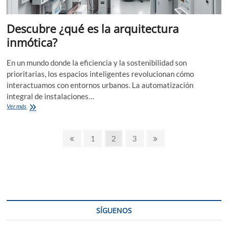
Descubre ¿qué es la arquitectura
inmótica?
En un mundo donde la eficiencia y la sostenibilidad son
prioritarias, los espacios inteligentes revolucionan cómo
interactuamos con entornos urbanos. La automatización
integral de instalaciones…
Descubre
Ver más
¿qué
es
Paginación
la
Página
Página
Página
Página
Página
1
2
3
arquitectura
anterior
siguiente
de
inmótica?
entradas
SÍGUENOS