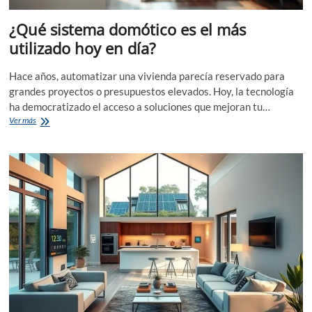
¿Qué sistema domótico es el más
utilizado hoy en día?
Hace años, automatizar una vivienda parecía reservado para
grandes proyectos o presupuestos elevados. Hoy, la tecnología
ha democratizado el acceso a soluciones que mejoran tu…
¿Qué
Ver más
sistema
domótico
es
el
más
utilizado
hoy
en
día?