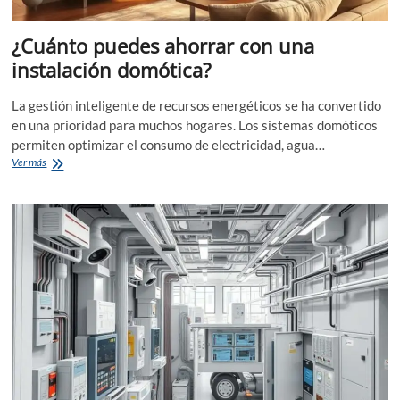
¿Cuánto puedes ahorrar con una
instalación domótica?
La gestión inteligente de recursos energéticos se ha convertido
en una prioridad para muchos hogares. Los sistemas domóticos
permiten optimizar el consumo de electricidad, agua…
¿Cuánto
Ver más
puedes
ahorrar
con
una
instalación
domótica?