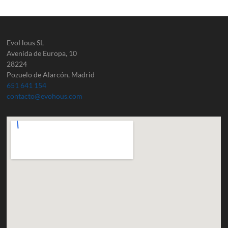
EvoHous SL
Avenida de Europa, 10
28224
Pozuelo de Alarcón, Madrid
651 641 154
contacto@evohous.com