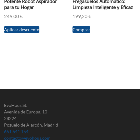
Potente Robot Aspirador
Fregasuelos Automático:
para tu Hogar
Limpieza Inteligente y Eficaz
249,00
€
199,20
€
Aplicar descuento
Comprar
EvoHous SL
Avenida de Europa, 10
28224
Pozuelo de Alarcón, Madrid
651 641 154
contacto@evohous.com