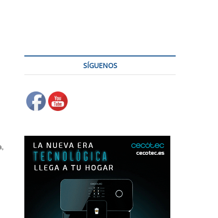
tica en casa
SÍGUENOS
a,