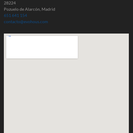
28224
Pozuelo de Alarcón, Madrid
651 641 154
contacto@evohous.com