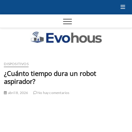
Saltar
al
contenido
Evoho
– Tu
Domót
DISPOSITIVOS
¿Cuánto tiempo dura un robot
casa
aspirador?
abril 8, 2026
No hay comentarios