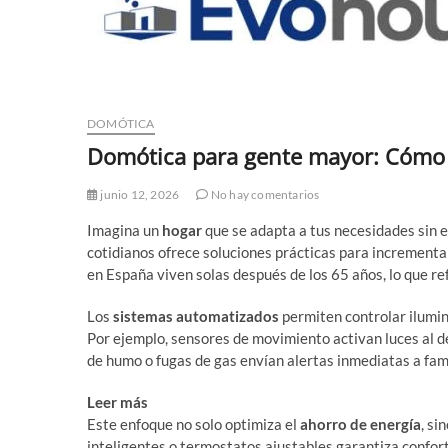
DOMÓTICA
Domótica para gente mayor: Cómo m
junio 12, 2026
No hay comentarios
Imagina un
hogar
que se adapta a tus necesidades sin e
cotidianos ofrece soluciones prácticas para incrementa
en España viven solas después de los 65 años, lo que r
Los
sistemas automatizados
permiten controlar ilumin
Por ejemplo, sensores de movimiento activan luces al d
de humo o fugas de gas envían alertas inmediatas a fami
Leer más
¿Qué mantenimiento necesita un sistema do
Este enfoque no solo optimiza el
ahorro de energía
, si
inteligentes o termostatos ajustables garantiza confort