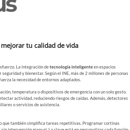
Evohous.com – Tu Domó
ejorar tu calidad de vida
sfuerzo. La integración de
tecnología inteligente
en espacios
r seguridad y bienestar. Según el INE, más de 2 millones de personas
efuerza la necesidad de entornos adaptados.
ación, temperatura o dispositivos de emergencia con un solo gesto.
etectar actividad, reduciendo riesgos de caídas. Además, detectores
liares o servicios de asistencia.
mótico?
no que también simplifica tareas repetitivas. Programar cortinas
 sin intervención manual. La clave está en personalizar cada función