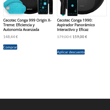
Cecotec Conga 999 Origin X-
Cecotec Conga 1990:
Treme: Eficiencia y
Aspirador Panorámico
Autonomía Avanzada
Interactivo y Eficaz
El
El
148,44
€
179,00
€
159,00
€
precio
precio
original
actual
Comprar
Aplicar descuento
era:
es:
179,00 €.
159,00 €.