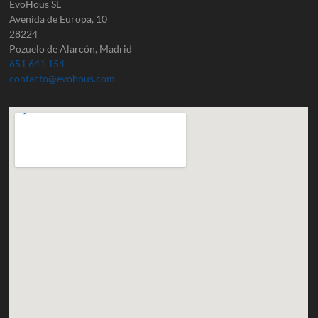
EvoHous SL
Avenida de Europa, 10
28224
Pozuelo de Alarcón, Madrid
651 641 154
contacto@evohous.com