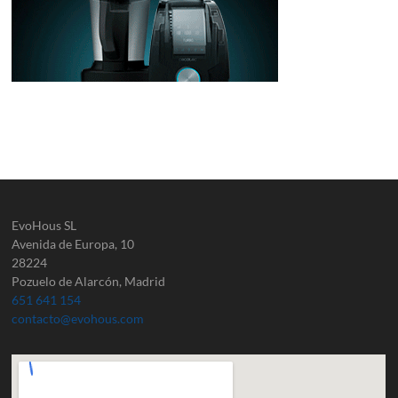
EvoHous SL
Avenida de Europa, 10
28224
Pozuelo de Alarcón, Madrid
651 641 154
contacto@evohous.com