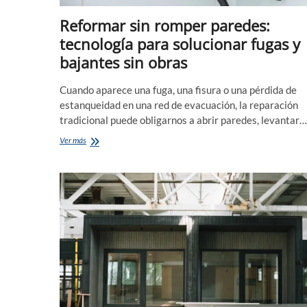
Reformar sin romper paredes:
tecnología para solucionar fugas y
bajantes sin obras
Cuando aparece una fuga, una fisura o una pérdida de
estanqueidad en una red de evacuación, la reparación
tradicional puede obligarnos a abrir paredes, levantar…
Reformar
Ver más
sin
romper
paredes:
tecnología
para
solucionar
fugas
y
bajantes
sin
obras