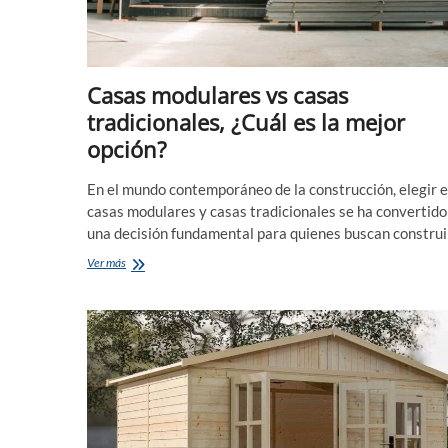
Casas modulares vs casas
tradicionales, ¿Cuál es la mejor
opción?
En el mundo contemporáneo de la construcción, elegir 
casas modulares y casas tradicionales se ha convertido
una decisión fundamental para quienes buscan constru
Casas
Ver más
modulares
vs
casas
tradicionales,
¿Cuál
es
la
mejor
opción?