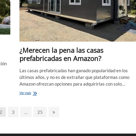
¿Merecen la pena las casas
prefabricadas en Amazon?
ción
Las casas prefabricadas han ganado popularidad en los
últimos años, y no es de extrañar que plataformas como
Amazon ofrezcan opciones para adquirirlas con solo…
¿Merecen
Ver más
la
pena
las
a
Página
Página
Página
Página
2
3
…
25
casas
siguiente
prefabricadas
en
Amazon?