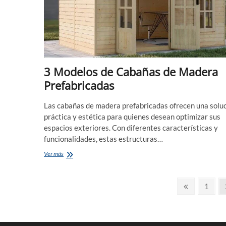
3 Modelos de Cabañas de Madera
Prefabricadas
Las cabañas de madera prefabricadas ofrecen una solu
práctica y estética para quienes desean optimizar sus
espacios exteriores. Con diferentes características y
funcionalidades, estas estructuras…
3
Ver más
Modelos
de
Paginación
Cabañas
Página
Págin
1
de
anterior
de
Madera
Prefabricadas
entradas