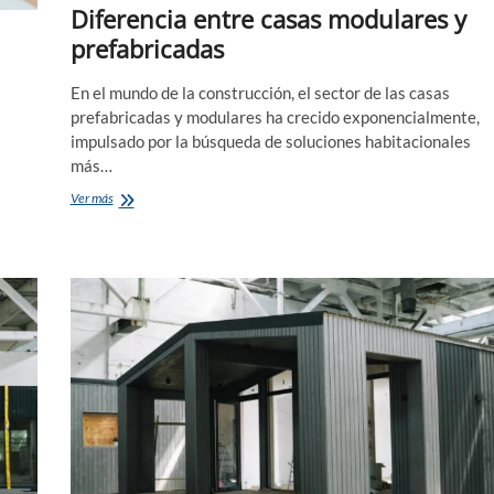
Diferencia entre casas modulares y
prefabricadas
En el mundo de la construcción, el sector de las casas
prefabricadas y modulares ha crecido exponencialmente,
impulsado por la búsqueda de soluciones habitacionales
más…
Diferencia
Ver más
entre
casas
modulares
y
prefabricadas