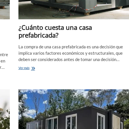
¿Cuánto cuesta una casa
prefabricada?
La compra de una casa prefabricada es una decisión que
implica varios factores económicos y estructurales, que
entre
deben ser considerados antes de tomar una decisión…
 en
ir…
¿Cuánto
Ver más
cuesta
una
casa
prefabricada?