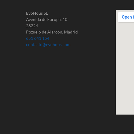
EvoHous SL
Avenida de Europa, 10
28224
Pozuelo de Alarcón, Madrid
651 641 154
contacto@evohous.com