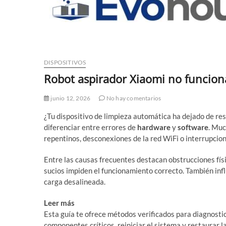
DISPOSITIVOS
Robot aspirador Xiaomi no funciona
junio 12, 2026
No hay comentarios
¿Tu dispositivo de limpieza automática ha dejado de res
diferenciar entre errores de
hardware
y
software
. Mu
repentinos, desconexiones de la red WiFi o interrupcione
Entre las causas frecuentes destacan obstrucciones físi
sucios impiden el funcionamiento correcto. También inf
carga desalineada.
Leer más
¿Cómo elegir robot aspirador adecuado? Guía
Esta guía te ofrece métodos verificados para diagnosti
componentes críticos, reiniciar el sistema y restaurar l