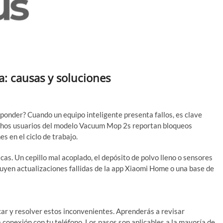
Evohous.com – Tu Domó
: causas y soluciones
ponder? Cuando un equipo inteligente presenta fallos, es clave
chos usuarios del modelo Vacuum Mop 2s reportan bloqueos
s en el ciclo de trabajo.
cas. Un cepillo mal acoplado, el depósito de polvo lleno o sensores
luyen actualizaciones fallidas de la app Xiaomi Home o una base de
 práctica
car y resolver estos inconvenientes. Aprenderás a revisar
a conexión con tu teléfono. Los pasos son aplicables a la mayoría de