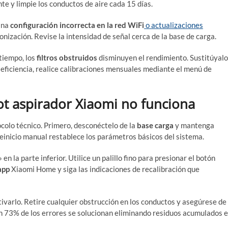
e y limpie los conductos de aire cada 15 días.
Una
configuración incorrecta en la red WiFi
o actualizaciones
ización. Revise la intensidad de señal cerca de la base de carga.
tiempo, los
filtros obstruidos
disminuyen el rendimiento. Sustitúyal
 eficiencia, realice calibraciones mensuales mediante el menú de
t aspirador Xiaomi no funciona
ocolo técnico. Primero, desconéctelo de la
base carga
y mantenga
einicio manual restablece los parámetros básicos del sistema.
en la parte inferior. Utilice un palillo fino para presionar el botón
app
Xiaomi Home y siga las indicaciones de recalibración que
ivarlo. Retire cualquier obstrucción en los conductos y asegúrese de
n 73% de los errores se solucionan eliminando residuos acumulados 