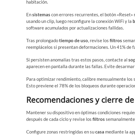
habitación.
En
sistemas
con errores recurrentes, el botón «Reset» 
usando un clip, luego reconfigure la conexión WiFi y la
b
software acumulados por actualizaciones fallidas.
Tras prolongado
tiempo de uso
, revise los
filtros
semana
reemplácelos si presentan deformaciones. Un 41% de fal
Si persisten anomalías tras estos pasos, contacte al
so
aparecen en pantalla durante las fallas. Evite desarma
Para optimizar rendimiento, calibre mensualmente los 
Esto previene el 78% de los bloqueos durante operacio
Recomendaciones y cierre de 
Mantener su dispositivo en óptimas condiciones requie
después de cada ciclo y revise los
filtros
semanalmente. 
Configure zonas restringidas en su
casa
mediante la app