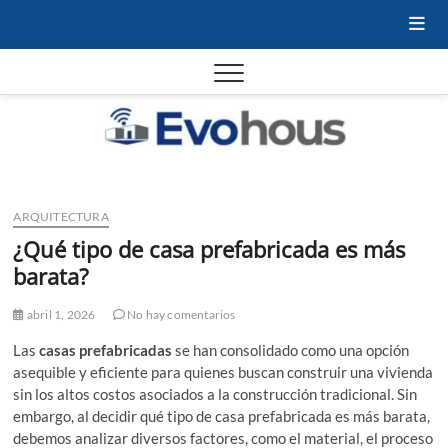
Saltar
al
contenido
Evoho
– Tu
Domót
ARQUITECTURA
¿Qué tipo de casa prefabricada es más
casa
barata?
abril 1, 2026
No hay comentarios
Las
casas prefabricadas
se han consolidado como una opción
asequible y eficiente para quienes buscan construir una vivienda
sin los altos costos asociados a la construcción tradicional. Sin
embargo, al decidir qué tipo de casa prefabricada es más barata,
debemos analizar diversos factores, como el material, el proceso