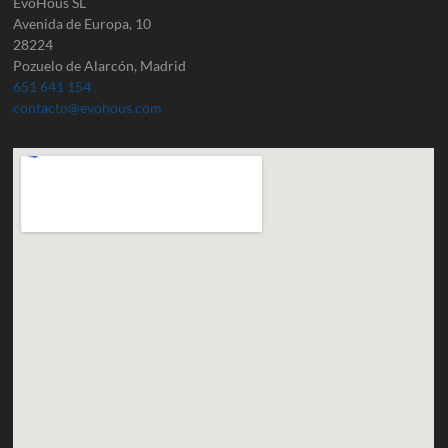
EvoHous SL
Avenida de Europa, 10
28224
Pozuelo de Alarcón, Madrid
651 641 154
contacto@evohous.com